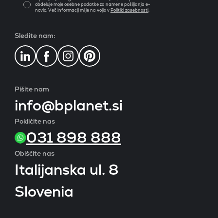
obdeluje moje osebne podatke za namene pošiljanja e-
novic. Več informacij mi je na voljo v
Politiki zasebnosti
.
Sledite nam:
Pišite nam
info@bplanet.si
Pokličite nas
031 898 888
Obiščite nas
Italijanska ul. 8
Slovenia