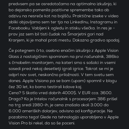
predvsem pa se osredotočamo na optimalno izkušnjo, ki
bo dejansko pomenila pozitivne spremembe tako ob
odzivu na nesreče kot na bojišču. Praktične izseke v video
obliki objavljamo sem ter tja na LinkedInu, Instagramu in
Facebooku. Vabljeni k ogledu in stisku všečka. In res je -
prav jaz sem bil tisti čudak na Šmarjetni gori nad
Kranjem, ki je mahal proti mestu. Dokazno gradivo spodaj.
Če potegnem črto, osebno enačim izkušnjo z Apple Vision
Glass z nostalgičnim spominom na prvi računalnik, 386ko
s črnobelim monitorjem, na kateri smo s sošolci in vsemi
sosedi pred nekaj desetletji igrali igrice. Takrat se mi je
odprl nov svet, neskončno priložnosti. V tem svetu sem
danes. Apple Visiona pa se bom (upam) spomnil v blogu
čez 30 let, ko bomo testirali kdove kaj.
Cena? S škatlo vred dobrih 4000$. V EUR cca. 3600.
Drago? Ko je Intelov računalnik s procesorjem 386 prišel
na trg sredi 1980-ih, je cena znašala okoli 3.000 do
6.000 ameriških dolarjev, odvisno od konfiguracije. Ne
pozabimo tega! Glede na tehnologijo uporabljeno v Apple
Vision Pro bi rekel, da so še poceni.