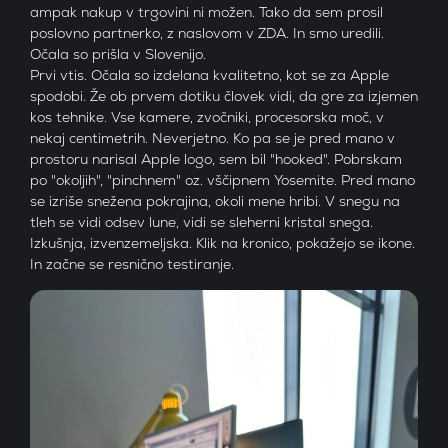
ampak nakup v trgovini ni možen. Tako da sem prosil
poslovno partnerko, z naslovom v ZDA. In smo uredili.
Očala so prišla v Slovenijo.
Prvi vtis. Očala so izdelana kvalitetno, kot se za Apple
spodobi. Že ob prvem dotiku človek vidi, da gre za izjemen
kos tehnike. Vse kamere, zvočniki, procesorska moč, v
nekaj centimetrih. Neverjetno. Ko pa se je pred mano v
prostoru narisal Apple logo, sem bil "hooked". Pobrskam
po "okoljih", "pinchnem" oz. vščipnem Yosemite. Pred mano
se izriše snežena pokrajina, okoli mene hribi. V snegu na
tleh se vidi odsev lune, vidi se sleherni kristal snega.
Izkušnja, izvenzemeljska. Klik na kronico, pokažejo se ikone.
In začne se resnično testiranje.