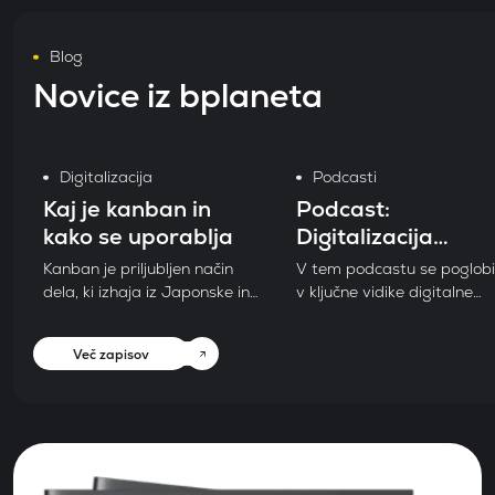
Blog
Novice iz bplaneta
Digitalizacija
Podcasti
Kaj je kanban in
Podcast:
kako se uporablja
Digitalizacija
procesov v podjetj
Kanban je priljubljen način
V tem podcastu se poglob
dela, ki izhaja iz Japonske in
v ključne vidike digitalne
se je razvil v okviru
transformacije in prihodno
proizvodnih procesov podjetja
tehnologije. Kot direktor
Več zapisov
Toyota. V zadnjih desetletjih je
podjetja bplanet delim svo
postal izjemno priljubljen tudi
zgodbo, izkušnje in vpogled
v drugih industrijah,
kako lahko podjetja učinkov
predvsem v IT in storitvenem
izkoristijo digitalizacijo za
sektorju. Gre za vizualni
optimizacijo poslovanja.
sistem za upravljanje dela, ki
Pogovor vključuje tudi