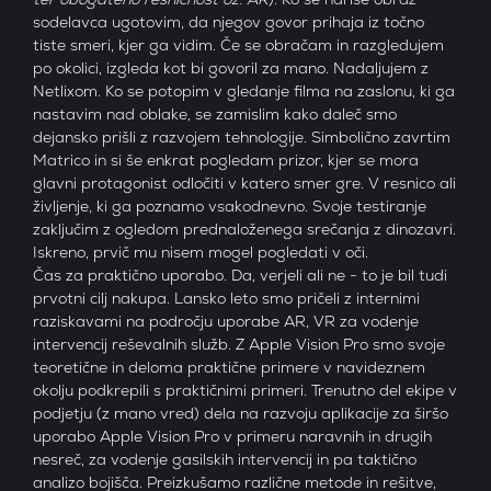
sodelavca ugotovim, da njegov govor prihaja iz točno
tiste smeri, kjer ga vidim. Če se obračam in razgledujem
po okolici, izgleda kot bi govoril za mano. Nadaljujem z
Netlixom. Ko se potopim v gledanje filma na zaslonu, ki ga
nastavim nad oblake, se zamislim kako daleč smo
dejansko prišli z razvojem tehnologije. Simbolično zavrtim
Matrico in si še enkrat pogledam prizor, kjer se mora
glavni protagonist odločiti v katero smer gre. V resnico ali
življenje, ki ga poznamo vsakodnevno. Svoje testiranje
zaključim z ogledom prednaloženega srečanja z dinozavri.
Iskreno, prvič mu nisem mogel pogledati v oči.
Čas za praktično uporabo. Da, verjeli ali ne - to je bil tudi
prvotni cilj nakupa. Lansko leto smo pričeli z internimi
raziskavami na področju uporabe AR, VR za vodenje
intervencij reševalnih služb. Z Apple Vision Pro smo svoje
teoretične in deloma praktične primere v navideznem
okolju podkrepili s praktičnimi primeri. Trenutno del ekipe v
podjetju (z mano vred) dela na razvoju aplikacije za širšo
uporabo Apple Vision Pro v primeru naravnih in drugih
nesreč, za vodenje gasilskih intervencij in pa taktično
analizo bojišča. Preizkušamo različne metode in rešitve,