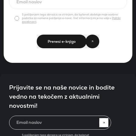
Email naslov
S pošiljanjem tega obrazca se strinjam, da bplanet obdeluje moje osebne
podatke za namene pošiljanja e-novic. Več informacij mi je na voljo v
Politiki
zasebnosti
.
Prenesi e-knjigo
Prijavite se na naše novice in bodite
vedno na tekočem z aktualnimi
novostmi!
Email naslov
S pošiljanjem tega obrazca se strinjam, da bplanet