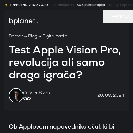
Portal z videoklicem in knjižnico za samopomoč.
TRENUTNO V RAZVOJU
SOS psihoterapija
Nadgradnje rešitve 
MENU
Domov
Blog
Digitalizacija
Naš
Test Apple Vision Pro,
rešit
revolucija ali samo
draga igrača?
Stori
Gašper Bizjak
O
20. 08. 2024
CEO
nas
Proc
Ob Applovem napovedniku očal, ki bi