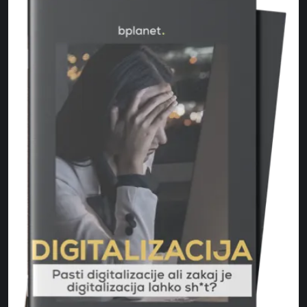
omogoča boljši nadzor nad
primere dobrih praks in
procesi in nalogami, kar vodi k
strategij, ki jih v bplanetu
večji učinkovitosti in
razvijamo za uspešno vode
zmanjšanju nepotrebnih
projektov in podjetij. Gostit
izgub.
sta bila Artjom Bajdak in
Denis Markun iz
podjetniškega podcasta
Highwater. Če vas zanima,
kako se pripraviti na
tehnološke izzive prihodnos
vas vabim k poslušanju!