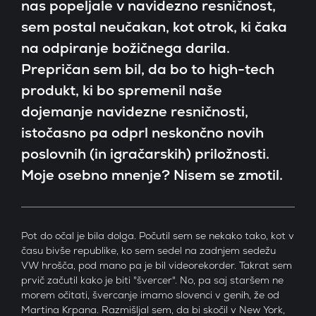
nas popeljale v navidezno resničnost,
Refe
sem postal neučakan, kot otrok, ki čaka
na odpiranje božičnega darila.
Blog
Prepričan sem bil, da bo to high-tech
produkt, ki bo spremenil naše
Kont
dojemanje navidezne resničnosti,
istočasno pa odprl neskončno novih
poslovnih (in igračarskih) priložnosti.
SI
Moje osebno mnenje? Nisem se zmotil.
EN
Oglasi 
Pot do očal je bila dolga. Počutil sem se nekako tako, kot v
času bivše republike, ko sem sedel na zadnjem sedežu
VW hrošča, pod mano pa je bil videorekorder. Takrat sem
prvič začutil kako je biti "švercer". No, pa saj staršem ne
morem očitati, švercanje imamo slovenci v genih, že od
Martina Krpana. Razmišljal sem, da bi skočil v New York,