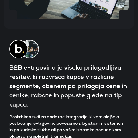
Refe
Blog
Kont
B2B e-trgovina je visoko prilagodljiva
SI
rešitev, ki razvršča kupce v različne
EN
segmente, obenem pa prilagaja cene in
Oglasi 
cenike, rabate in popuste glede na tip
kupca.
Poskrbimo tudi za dodatne integracije, ki vam olajšajo
poslovanje: e-trgovino povežemo z logističnim sistemom
in pa kurirsko službo ali pa vašim izbranim ponudnikom
plačevanja spletnih transakcij.