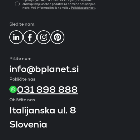
S pošiljanjem tega obrazca se strinjam, da bplanet
obdeluje moje osebne podatke za namene pošiljanja e-
novic. Več informacij mi je na voljo v
Politiki zasebnosti
.
Sledite nam:
Pišite nam
info@bplanet.si
Pokličite nas
031 898 888
Obiščite nas
Italijanska ul. 8
Slovenia