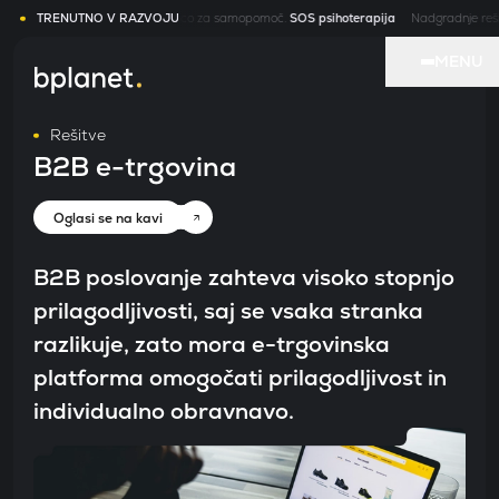
Portal z videoklicem in knjižnico za samopomoč.
TRENUTNO V RAZVOJU
SOS psihoterapija
Nadgradnje rešitve
MENU
Rešitve
B2B e-trgovina
Naš
rešit
Oglasi se na kavi
B2B poslovanje zahteva visoko stopnjo
Stori
prilagodljivosti, saj se vsaka stranka
razlikuje, zato mora e-trgovinska
O
platforma omogočati prilagodljivost in
nas
individualno obravnavo.
Proc