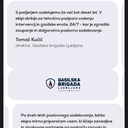
S podjetjem sodelujemo že več kot deset let. V
ekipi skrbijo za tehnično podporo vodenju
intervencij in gasilske enote, 24/7 - kar je zgradilo
zaupanje in dolgoročno poslovno sodelovanje.
Tomaž Kučič
direktor, Gasilska brigada Ljubljana
Po dveh letih poslovnega sodelovanja, lahko
ekipo mirno priporočam vsem, ki iščejo zanesljive
in strokovne partnerje na področju razvoja in