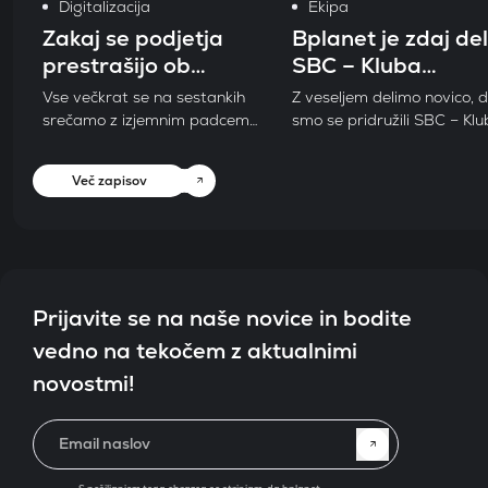
Digitalizacija
Ekipa
Zakaj se podjetja
Bplanet je zdaj del
prestrašijo ob
SBC – Kluba
besedi ERP
slovenskih
Vse večkrat se na sestankih
Z veseljem delimo novico, 
podjetnikov
srečamo z izjemnim padcem
smo se pridružili SBC – Klu
vzdušja, ko pozitivno
slovenskih podjetnikov! Zak
odgovorimo na vprašanje "ali
Ker verjamemo v moč
Več zapisov
je vaša rešitev za vodenje
povezovanja, izmenjavo
podjetja ERP"? Da. Lahko bi
izkušenj in soustvarjanje
rekli da je. Definitivno. Ampak
uspešnih zgodb s podjetniki
ne želimo govoriti tega na
želijo več – za svoje podjet
glas, ker se podjetnice in
in za okolje, v katerem
podjetniki te besede ustrašijo.
delujemo.
Prijavite se na naše novice in bodite
vedno na tekočem z aktualnimi
novostmi!
Email naslov