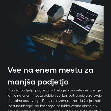
Vse na enem mestu za
manjša podjetja
Manjša podjetja pogosto potrebujejo celovite rešitve, kjer
lahko na enem mestu dobijo vse, kar potrebujejo za svoje
digitalno poslovanje. Pri nas se zavedamo, da želijo imeti
"računalničarja", na katerega se lahko vedno obrnejo v
primeru težav ali vprašanj. Zato nudimo celovite storitve,