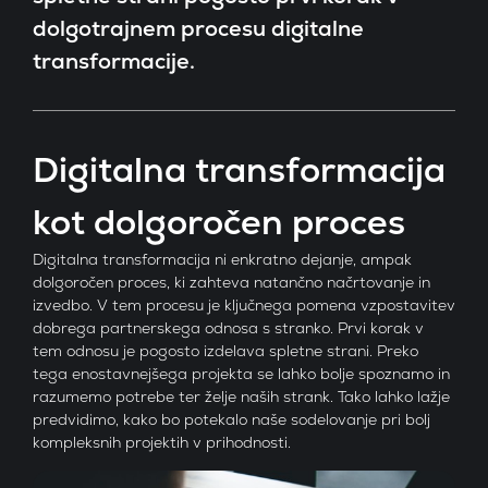
dolgotrajnem procesu digitalne
Refe
transformacije.
Blog
Digitalna transformacija
Kont
kot dolgoročen proces
SI
Digitalna transformacija ni enkratno dejanje, ampak
dolgoročen proces, ki zahteva natančno načrtovanje in
EN
Oglasi 
izvedbo. V tem procesu je ključnega pomena vzpostavitev
dobrega partnerskega odnosa s stranko. Prvi korak v
tem odnosu je pogosto izdelava spletne strani. Preko
tega enostavnejšega projekta se lahko bolje spoznamo in
razumemo potrebe ter želje naših strank. Tako lahko lažje
predvidimo, kako bo potekalo naše sodelovanje pri bolj
kompleksnih projektih v prihodnosti.