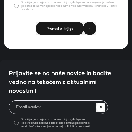
S pošiljanjem tega obrazca se strinjam, da bplanet obdeluje moje osebne
podatke za namene pošiljanja e-novic. Več informacij mi je na voljo v
Politiki
zasebnosti
.
Prenesi e-knjigo
Prijavite se na naše novice in bodite
vedno na tekočem z aktualnimi
novostmi!
Email naslov
S pošiljanjem tega obrazca se strinjam, da bplanet
obdeluje moje osebne podatke za namene pošiljanja e-
novic. Več informacij mi je na voljo v
Politiki zasebnosti
.