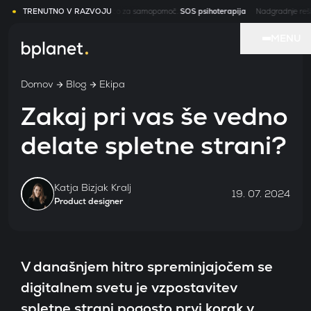
Portal z videoklicem in knjižnico za samopomoč.
TRENUTNO V RAZVOJU
SOS psihoterapija
Nadgradnje rešitve
MENU
Domov
Blog
Ekipa
Naš
Zakaj pri vas še vedno
rešit
delate spletne strani?
Stori
Katja Bizjak Kralj
19. 07. 2024
Product designer
O
nas
V današnjem hitro spreminjajočem se
digitalnem svetu je vzpostavitev
Proc
spletne strani pogosto prvi korak v