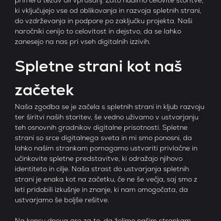
ki vključujejo vse od oblikovanja in razvoja spletnih strani,
do vzdrževanja in podpore po zaključku projekta. Naši
naročniki cenijo to celovitost in dejstvo, da se lahko
zanesejo na nas pri vseh digitalnih izzivih.
Spletne strani kot naš
začetek
Naša zgodba se je začela s spletnih strani in kljub razvoju
ter širitvi naših storitev, še vedno uživamo v ustvarjanju
teh osnovnih gradnikov digitalne prisotnosti. Spletne
strani so srce digitalnega sveta in mi smo ponosni, da
lahko našim strankam pomagamo ustvariti privlačne in
učinkovite spletne predstavitve, ki odražajo njihovo
identiteto in cilje. Naša strast do ustvarjanja spletnih
strani je enaka kot na začetku, če ne še večja, saj smo z
leti pridobili izkušnje in znanje, ki nam omogočata, da
ustvarjamo še boljše rešitve.
Na koncu dneva gre za to, da želimo našim strankam