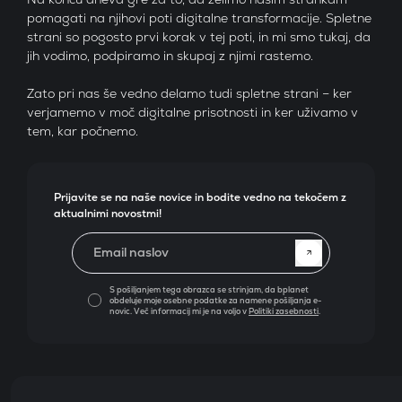
pomagati na njihovi poti digitalne transformacije. Spletne
strani so pogosto prvi korak v tej poti, in mi smo tukaj, da
jih vodimo, podpiramo in skupaj z njimi rastemo.
Zato pri nas še vedno delamo tudi spletne strani – ker
verjamemo v moč digitalne prisotnosti in ker uživamo v
tem, kar počnemo.
Prijavite se na naše novice in bodite vedno na tekočem z
aktualnimi novostmi!
Email naslov
S pošiljanjem tega obrazca se strinjam, da bplanet
obdeluje moje osebne podatke za namene pošiljanja e-
novic. Več informacij mi je na voljo v
Politiki zasebnosti
.